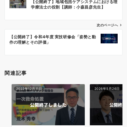
【公開終了】地域包括ケアシステムにおける理
稿
学療法士の役割【講師：小森昌彦先生】
ナ
ビ
ゲ
次のページへ
ー
【公開終了】令和4年度 実技研修会「姿勢と動
シ
作の理解とその評価」
ョ
ン
関連記事
2022年12月11日
2026年5月26日