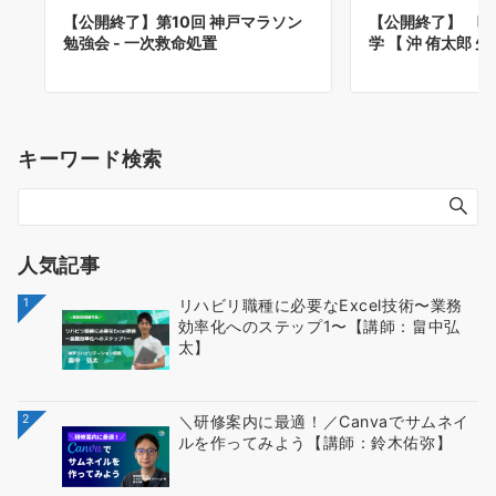
【公開終了】第10回 神戸マラソン
【公開終了】 呼
勉強会 - 一次救命処置
学 【 沖 侑太郎 
キーワード検索
人気記事
1
リハビリ職種に必要なExcel技術〜業務
効率化へのステップ1〜【講師：畠中弘
太】
2
＼研修案内に最適！／Canvaでサムネイ
ルを作ってみよう【講師：鈴木佑弥】