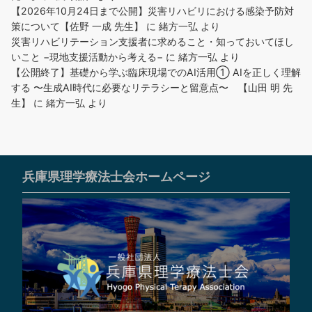
【2026年10月24日まで公開】災害リハビリにおける感染予防対
策について【佐野 一成 先生】
に
緒方一弘
より
災害リハビリテーション支援者に求めること・知っておいてほし
いこと −現地支援活動から考える−
に
緒方一弘
より
【公開終了】基礎から学ぶ臨床現場でのAI活用① AIを正しく理解
する 〜生成AI時代に必要なリテラシーと留意点〜 【山田 明 先
生】
に
緒方一弘
より
兵庫県理学療法士会ホームページ