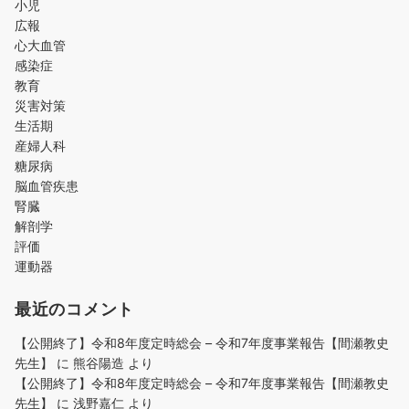
小児
広報
心大血管
感染症
教育
災害対策
生活期
産婦人科
糖尿病
脳血管疾患
腎臓
解剖学
評価
運動器
最近のコメント
【公開終了】令和8年度定時総会 – 令和7年度事業報告【間瀬教史
先生】
に
熊谷陽造
より
【公開終了】令和8年度定時総会 – 令和7年度事業報告【間瀬教史
先生】
に
浅野嘉仁
より