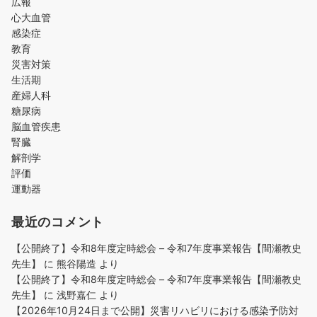
広報
心大血管
感染症
教育
災害対策
生活期
産婦人科
糖尿病
脳血管疾患
腎臓
解剖学
評価
運動器
最近のコメント
【公開終了】令和8年度定時総会 – 令和7年度事業報告【間瀬教史
先生】
に
熊谷陽造
より
【公開終了】令和8年度定時総会 – 令和7年度事業報告【間瀬教史
先生】
に
浅野嘉仁
より
【2026年10月24日まで公開】災害リハビリにおける感染予防対