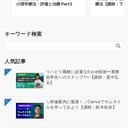
の理学療法・評価と治療 Part3
療法【講師：下和
キーワード検索
人気記事
1
リハビリ職種に必要なExcel技術〜業務
効率化へのステップ1〜【講師：畠中弘
太】
2
＼研修案内に最適！／Canvaでサムネイ
ルを作ってみよう【講師：鈴木佑弥】