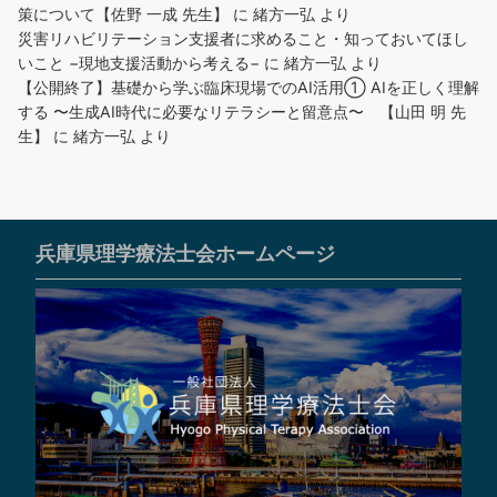
策について【佐野 一成 先生】
に
緒方一弘
より
災害リハビリテーション支援者に求めること・知っておいてほし
いこと −現地支援活動から考える−
に
緒方一弘
より
【公開終了】基礎から学ぶ臨床現場でのAI活用① AIを正しく理解
する 〜生成AI時代に必要なリテラシーと留意点〜 【山田 明 先
生】
に
緒方一弘
より
兵庫県理学療法士会ホームページ