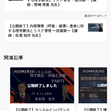
ナ
師：野崎 惇貴 先生】
ビ
ゲ
次のページへ
ー
【公開終了】内部障害（呼吸・循環）患者に対
シ
する理学療法とリスク管理 〜回復期〜【講
ョ
師：松尾 知洋 先生】
ン
関連記事
2023年3月2日
2024年8月26日
【公開終了】マッスルインバランス
【公開終了】慢性