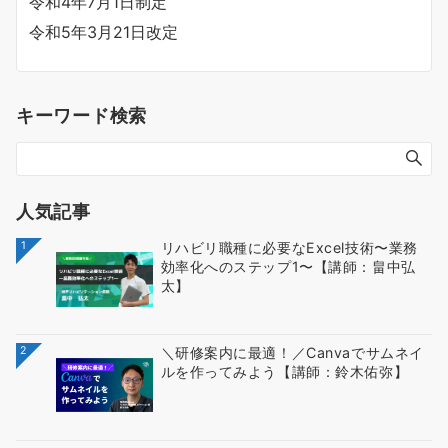
令和4年7月1日制定
令和5年3月21日改定
キーワード検索
人気記事
1
リハビリ職種に必要なExcel技術〜業務
効率化へのステップ1〜【講師：畠中弘
太】
2
＼研修案内に最適！／Canvaでサムネイ
ルを作ってみよう【講師：鈴木佑弥】