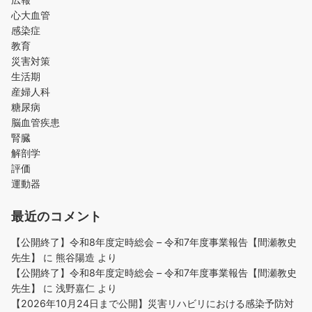
心大血管
感染症
教育
災害対策
生活期
産婦人科
糖尿病
脳血管疾患
腎臓
解剖学
評価
運動器
最近のコメント
【公開終了】令和8年度定時総会 – 令和7年度事業報告【間瀬教史
先生】
に
熊谷陽造
より
【公開終了】令和8年度定時総会 – 令和7年度事業報告【間瀬教史
先生】
に
浅野嘉仁
より
【2026年10月24日まで公開】災害リハビリにおける感染予防対