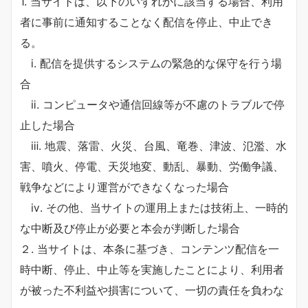
1. 当サイトは、以下のいずれかに該当する場合、利用
者に事前に通知することなく配信を停止、中止でき
る。
ⅰ. 配信を提供するシステムの緊急的な保守を行う場
合
ⅱ. コンピュータや通信回線等が不慮のトラブルで停
止した場合
ⅲ. 地震、落雷、火災、台風、竜巻、津波、氾濫、水
害、噴火、停電、天災地変、動乱、暴動、労働争議、
戦争などにより運営ができなくなった場合
ⅳ. その他、当サイトの運用上または技術上、一時的
な中断及び停止が必要と本会が判断した場合
２. 当サイトは、本条に基づき、コンテンツ配信を一
時中断、停止、中止等を実施したことにより、利用者
が被った不利益や損害について、一切の責任を負わな