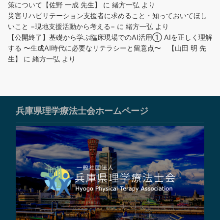
策について【佐野 一成 先生】
に
緒方一弘
より
災害リハビリテーション支援者に求めること・知っておいてほし
いこと −現地支援活動から考える−
に
緒方一弘
より
【公開終了】基礎から学ぶ臨床現場でのAI活用① AIを正しく理解
する 〜生成AI時代に必要なリテラシーと留意点〜 【山田 明 先
生】
に
緒方一弘
より
兵庫県理学療法士会ホームページ