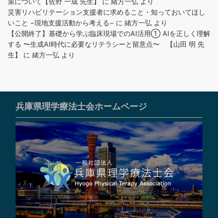
策について【佐野 一成 先生】
に
緒方一弘
より
災害リハビリテーション支援者に求めること・知っておいてほし
いこと −現地支援活動から考える−
に
緒方一弘
より
【公開終了】基礎から学ぶ臨床現場でのAI活用① AIを正しく理解
する 〜生成AI時代に必要なリテラシーと留意点〜 【山田 明 先
生】
に
緒方一弘
より
兵庫県理学療法士会ホームページ