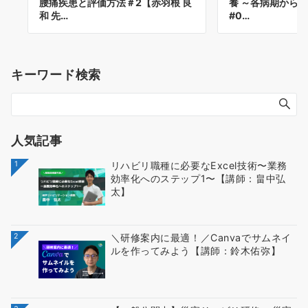
腰痛疾患と評価方法＃2【赤羽根 良
養 ～各病期からの
和 先…
#0…
キーワード検索
人気記事
1
リハビリ職種に必要なExcel技術〜業務
効率化へのステップ1〜【講師：畠中弘
太】
2
＼研修案内に最適！／Canvaでサムネイ
ルを作ってみよう【講師：鈴木佑弥】