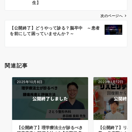
ナ
生】
ビ
ゲ
次のページへ
ー
【公開終了】どうやって診る？脳卒中 ～患者
シ
を前にして困っていませんか？～
ョ
ン
関連記事
2025年10月8日
2023年1月12日
【公開終了】理学療法士が診るべき
【公開終了】リハ