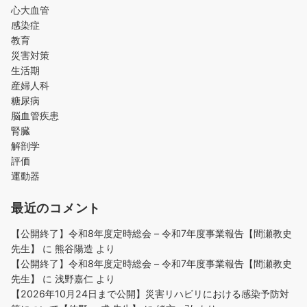
心大血管
感染症
教育
災害対策
生活期
産婦人科
糖尿病
脳血管疾患
腎臓
解剖学
評価
運動器
最近のコメント
【公開終了】令和8年度定時総会 – 令和7年度事業報告【間瀬教史
先生】
に
熊谷陽造
より
【公開終了】令和8年度定時総会 – 令和7年度事業報告【間瀬教史
先生】
に
浅野嘉仁
より
【2026年10月24日まで公開】災害リハビリにおける感染予防対