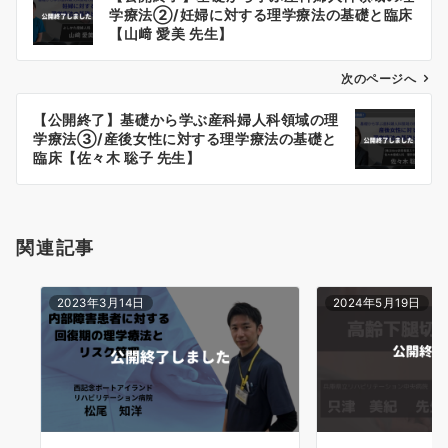
稿
学療法②/妊婦に対する理学療法の基礎と臨床
ナ
【山﨑 愛美 先生】
ビ
ゲ
次のページへ
ー
【公開終了】基礎から学ぶ産科婦人科領域の理
シ
学療法③/産後女性に対する理学療法の基礎と
ョ
臨床【佐々木 聡子 先生】
ン
関連記事
2023年3月14日
2024年5月19日