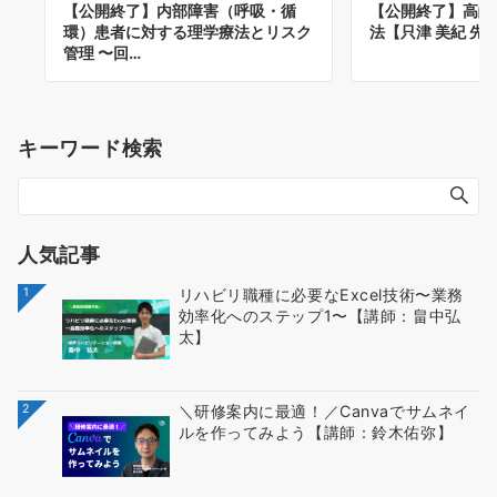
【公開終了】内部障害（呼吸・循
【公開終了】高齢
環）患者に対する理学療法とリスク
法【只津 美紀 先
管理 〜回…
キーワード検索
人気記事
1
リハビリ職種に必要なExcel技術〜業務
効率化へのステップ1〜【講師：畠中弘
太】
2
＼研修案内に最適！／Canvaでサムネイ
ルを作ってみよう【講師：鈴木佑弥】