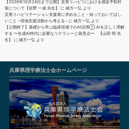
【2026年10月24日まで公開】災害リハビリにおける感染予防対
策について【佐野 一成 先生】
に
緒方一弘
より
災害リハビリテーション支援者に求めること・知っておいてほし
いこと −現地支援活動から考える−
に
緒方一弘
より
【公開終了】基礎から学ぶ臨床現場でのAI活用① AIを正しく理解
する 〜生成AI時代に必要なリテラシーと留意点〜 【山田 明 先
生】
に
緒方一弘
より
兵庫県理学療法士会ホームページ