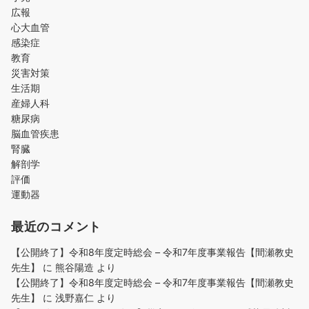
広報
心大血管
感染症
教育
災害対策
生活期
産婦人科
糖尿病
脳血管疾患
腎臓
解剖学
評価
運動器
最近のコメント
【公開終了】令和8年度定時総会 – 令和7年度事業報告【間瀬教史
先生】
に
熊谷陽造
より
【公開終了】令和8年度定時総会 – 令和7年度事業報告【間瀬教史
先生】
に
浅野嘉仁
より