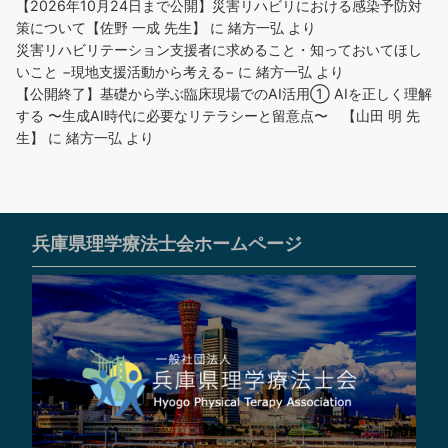
【2026年10月24日まで公開】災害リハビリにおける感染予防対
策について【佐野 一成 先生】
に
緒方一弘
より
災害リハビリテーション支援者に求めること・知っておいてほし
いこと −現地支援活動から考える−
に
緒方一弘
より
【公開終了】基礎から学ぶ臨床現場でのAI活用① AIを正しく理解
する 〜生成AI時代に必要なリテラシーと留意点〜 【山田 明 先
生】
に
緒方一弘
より
兵庫県理学療法士会ホームページ