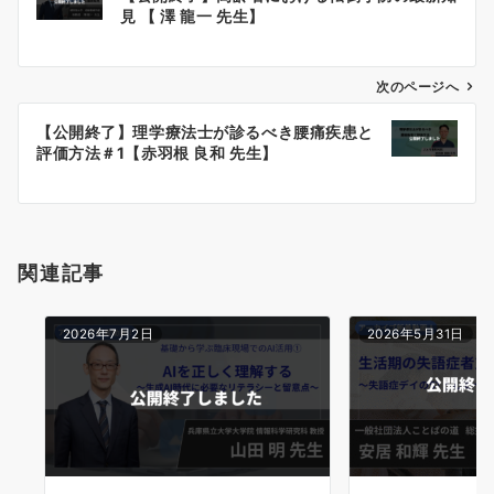
稿
見 【 澤 龍一 先生】
ナ
ビ
ゲ
次のページへ
ー
【公開終了】理学療法士が診るべき腰痛疾患と
シ
評価方法＃1【赤羽根 良和 先生】
ョ
ン
関連記事
2026年7月2日
2026年5月31日