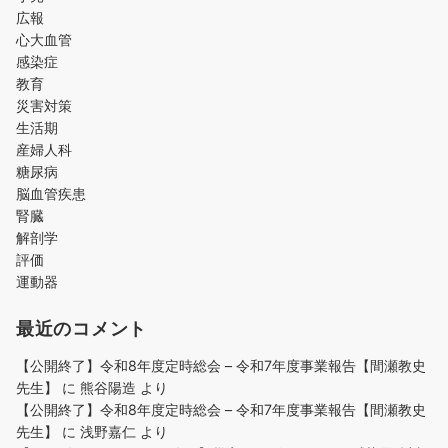
広報
心大血管
感染症
教育
災害対策
生活期
産婦人科
糖尿病
脳血管疾患
腎臓
解剖学
評価
運動器
最近のコメント
【公開終了】令和8年度定時総会 – 令和7年度事業報告【間瀬教史
先生】
に
熊谷陽造
より
【公開終了】令和8年度定時総会 – 令和7年度事業報告【間瀬教史
先生】
に
浅野嘉仁
より