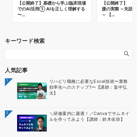
【公開終了】基礎から学ぶ臨床現場
【公開終了】 生
でのAI活用① AIを正しく理解する
援の実際 ～失語
〜…
～ 【…
キーワード検索
人気記事
1
リハビリ職種に必要なExcel技術〜業務
効率化へのステップ1〜【講師：畠中弘
太】
2
＼研修案内に最適！／Canvaでサムネイ
ルを作ってみよう【講師：鈴木佑弥】