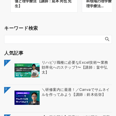
価と理学療法 【講師：延本 尚也 先
科領域の理学療法
生】
理学療法…
キーワード検索
人気記事
1
リハビリ職種に必要なExcel技術〜業務
効率化へのステップ1〜【講師：畠中弘
太】
2
＼研修案内に最適！／Canvaでサムネイ
ルを作ってみよう【講師：鈴木佑弥】