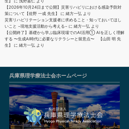
生】
に
浅野嘉仁
より
【2026年10月24日まで公開】災害リハビリにおける感染予防対
策について【佐野 一成 先生】
に
緒方一弘
より
災害リハビリテーション支援者に求めること・知っておいてほし
いこと −現地支援活動から考える−
に
緒方一弘
より
【公開終了】基礎から学ぶ臨床現場でのAI活用① AIを正しく理解
する 〜生成AI時代に必要なリテラシーと留意点〜 【山田 明 先
生】
に
緒方一弘
より
兵庫県理学療法士会ホームページ