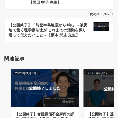
ナ
【雪田 智子 先生】
ビ
ゲ
次のページへ
ー
【公開終了】「能登半島地震から1年」～被災
シ
地で働く理学療法士が これまでの活動を振り
ョ
返って伝えたいこと～【濱本 武志 先生】
ン
関連記事
2023年3月31日
2026年7月12日
【公開終了】脊髄損傷不全麻痺の評
【公開終了】基礎